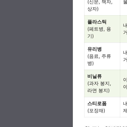
(신문, 책자,
물
상자)
플라스틱
내
(페트병, 용
거
기)
유리병
내
(음료, 주류
병)
비닐류
이
(과자 봉지,
라면 봉지)
스티로폼
내
(포장재)