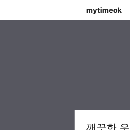
Skip
mytimeok
to
content
깨끗한 우