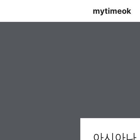
Skip
mytimeok
to
content
아시아나 