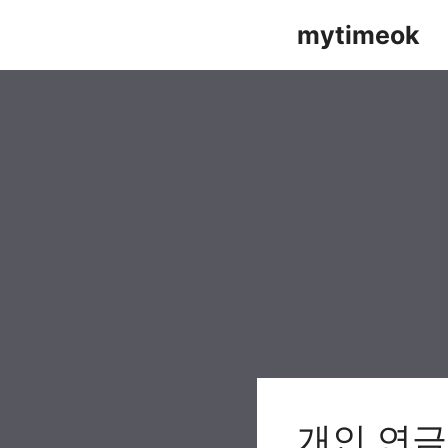
Skip
mytimeok
to
content
개인 연금