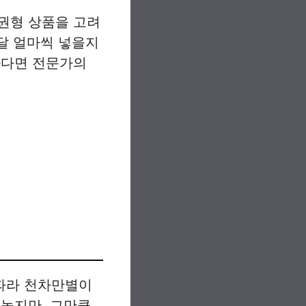
권형 상품을 고려
매달 얼마씩 넣을지
하다면 전문가의
따라 천차만별이
 높지만, 그만큼