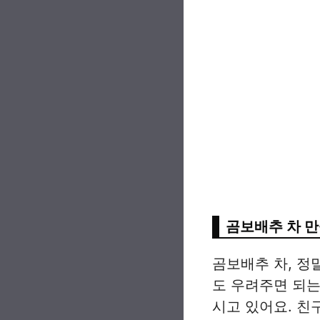
곰보배추 차 
곰보배추 차, 정
도 우려주면 되는
시고 있어요. 친