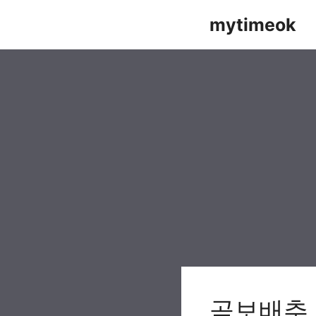
Skip
mytimeok
to
content
곰보배추 