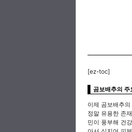
[ez-toc]
곰보배추의 주
이제 곰보배추의 
정말 유용한 존재
민이 풍부해 건강
아서 심지어 피부