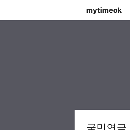
Skip
mytimeok
to
content
국민연금 