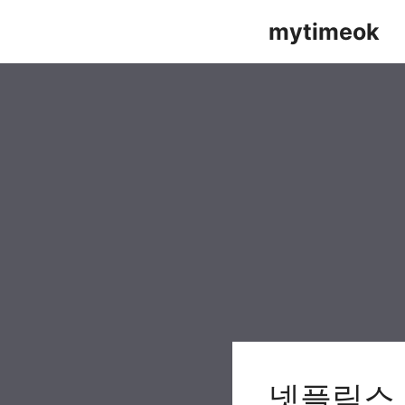
Skip
mytimeok
to
content
넷플릭스 