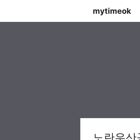
Skip
mytimeok
to
content
노란우산