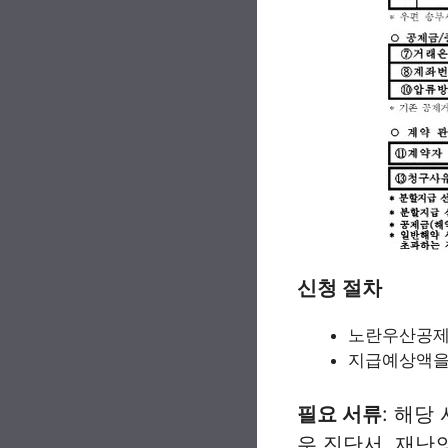
신청 절차
노란우산공제
지급예상액을
필요 서류
: 해당
우 진단서, 재난