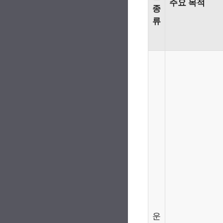
주요 목적
종
류
운