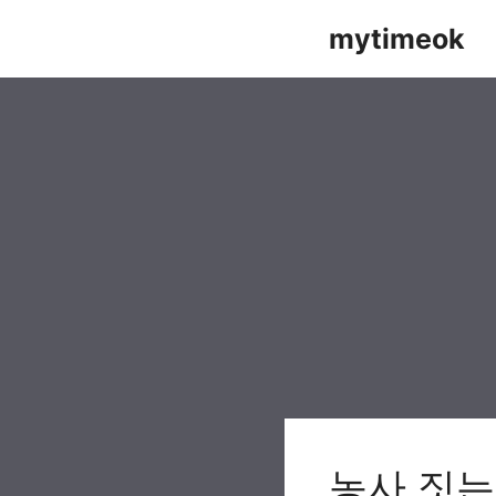
Skip
mytimeok
to
content
농사 짓는