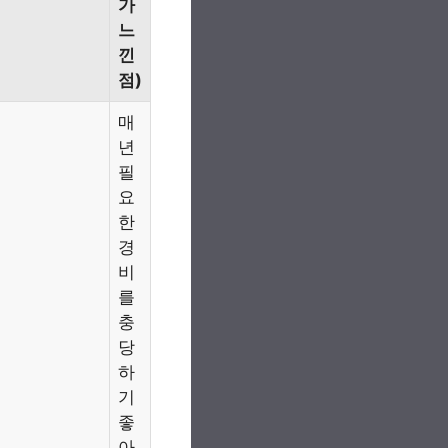
가
느
낀
점)
매
년
필
요
한
경
비
를
충
당
하
기
좋
아