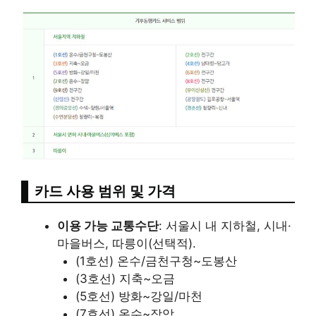
카드 사용 범위 및 가격
이용 가능 교통수단
: 서울시 내 지하철, 시내·
마을버스, 따릉이(선택적).
(1호선) 온수/금천구청~도봉산
(3호선) 지축~오금
(5호선) 방화~강일/마천
(7호선) 온수~장암