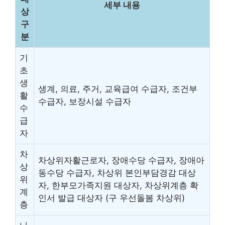
세부 내용
상
구
분
기
초
생
생계, 의료, 주거, 교육급여 수급자, 조건부
활
수급자, 보장시설 수급자
수
급
자
차
차상위자활근로자, 장애수당 수급자, 장애아
상
동수당 수급자, 차상위 본인부담경감 대상
위
자, 한부모가족지원 대상자, 차상위계층 확
계
인서 발급 대상자 (구 우선돌봄 차상위)
층