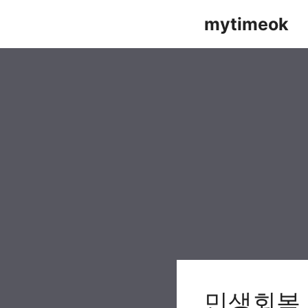
Skip
mytimeok
to
content
민생회복 