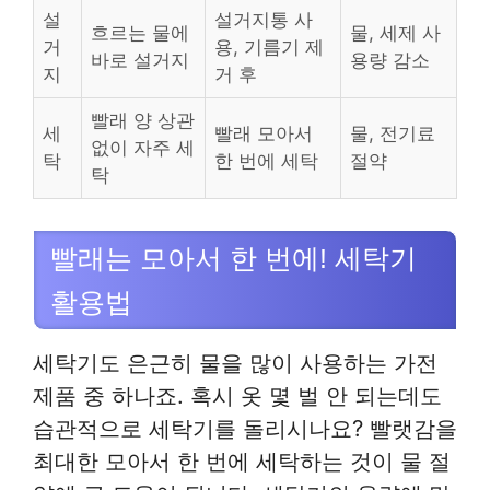
설
설거지통 사
흐르는 물에
물, 세제 사
거
용, 기름기 제
바로 설거지
용량 감소
지
거 후
빨래 양 상관
세
빨래 모아서
물, 전기료
없이 자주 세
탁
한 번에 세탁
절약
탁
빨래는 모아서 한 번에! 세탁기
활용법
세탁기도 은근히 물을 많이 사용하는 가전
제품 중 하나죠. 혹시 옷 몇 벌 안 되는데도
습관적으로 세탁기를 돌리시나요? 빨랫감을
최대한 모아서 한 번에 세탁하는 것이 물 절