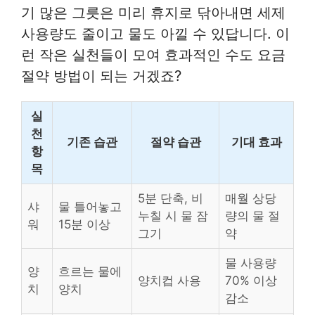
기 많은 그릇은 미리 휴지로 닦아내면 세제
사용량도 줄이고 물도 아낄 수 있답니다. 이
런 작은 실천들이 모여 효과적인 수도 요금
절약 방법이 되는 거겠죠?
실
천
기존 습관
절약 습관
기대 효과
항
목
5분 단축, 비
매월 상당
샤
물 틀어놓고
누칠 시 물 잠
량의 물 절
워
15분 이상
그기
약
물 사용량
양
흐르는 물에
양치컵 사용
70% 이상
치
양치
감소