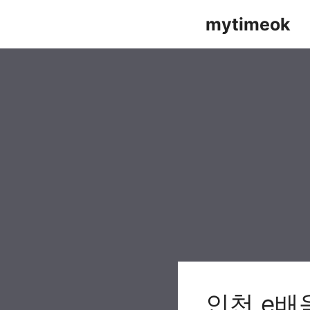
Skip
mytimeok
to
content
인천 e배