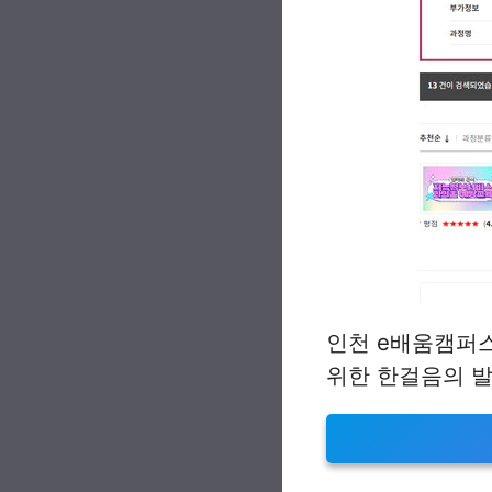
인천 e배움캠퍼스
위한 한걸음의 