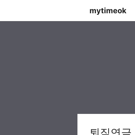
Skip
mytimeok
to
content
퇴직연금