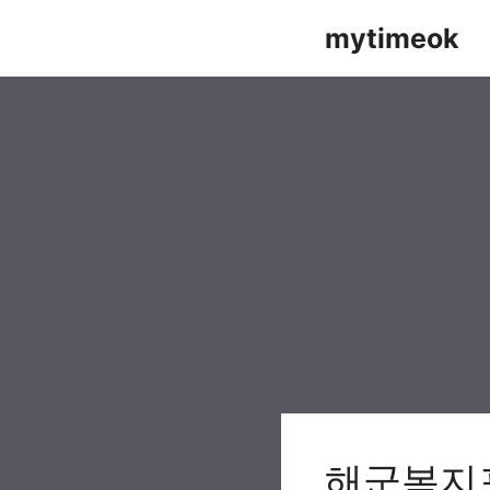
Skip
mytimeok
to
content
해군복지