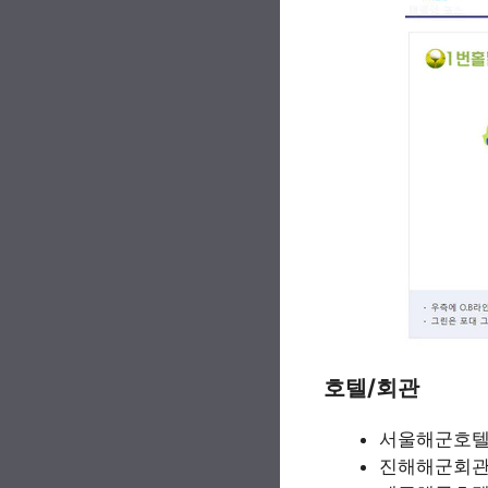
호텔/회관
서울해군호
진해해군회