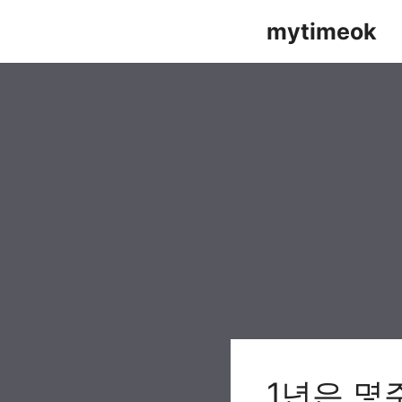
Skip
mytimeok
to
content
1년은 몇