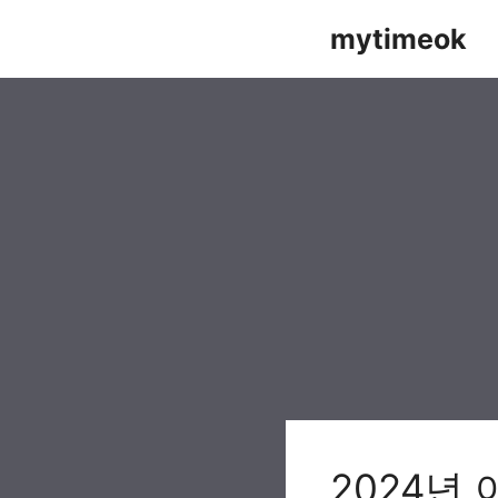
Skip
mytimeok
to
content
2024년