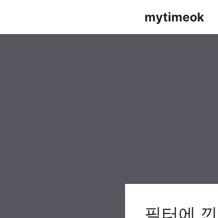
Skip
mytimeok
to
content
필터에 낀