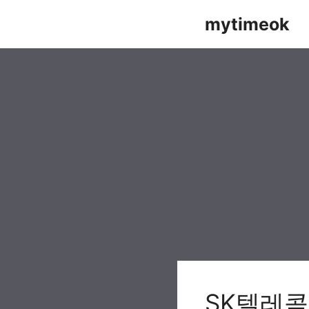
Skip
mytimeok
to
content
SK텔레콤